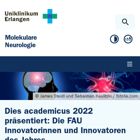
Zum Hauptinhalt springen
Skip to page footer
Molekulare
Neurologie
© James Steidl und Sebastian Kaulitzki / fotolia.com
Dies academicus 2022
präsentiert: Die FAU
Innovatorinnen und Innovatoren
des Jahres