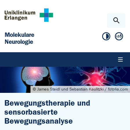
Zum Hauptinhalt springen
Skip to page footer
Molekulare
Neurologie
© James Steidl und Sebastian Kaulitzki / fotolia.com
Bewegungstherapie und
sensorbasierte
Bewegungsanalyse