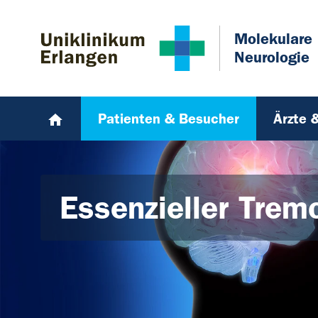
Zum Hauptinhalt springen
Skip to page footer
Molekulare
Neurologie
Patienten & Besucher
Ärzte 
Essenzieller Trem