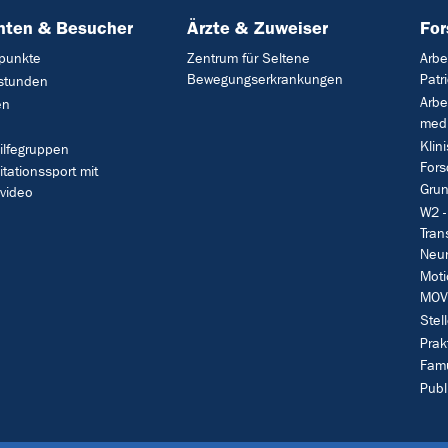
nten & Besucher
Ärzte & Zuweiser
Fo
punkte
Zentrum für Seltene
Arbe
Bewegungserkrankungen
Patr
stunden
Arbe
en
med.
Klin
ilfegruppen
For
itationssport mit
Grun
video
W2 -
Tran
Neur
Moti
MOV
Stel
Prak
Famu
Publ