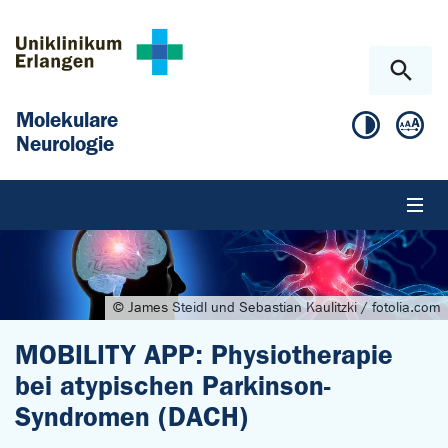
Zum Hauptinhalt springen
Skip to page footer
Molekulare
Neurologie
© James Steidl und Sebastian Kaulitzki / fotolia.com
MOBILITY APP: Physiotherapie
bei atypischen Parkinson-
Syndromen (DACH)