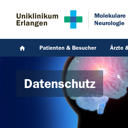
Zum Hauptinhalt springen
Skip to page footer
Molekulare
Neurologie
Patienten & Besucher
Ärzte 
Datenschutz