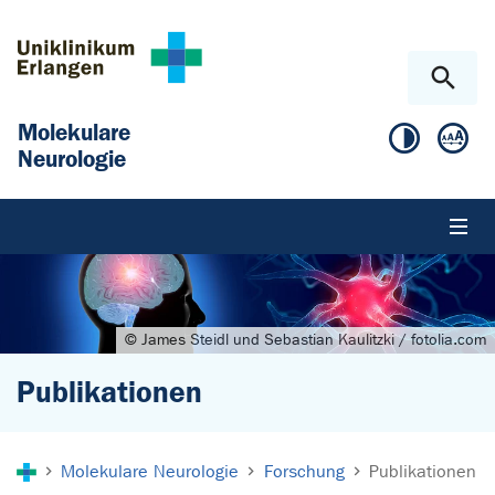
Zum Hauptinhalt springen
Skip to page footer
Molekulare
Neurologie
© James Steidl und Sebastian Kaulitzki / fotolia.com
Publikationen
Sie sind hier:
Molekulare Neurologie
Forschung
Publikationen