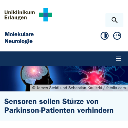
Zum Hauptinhalt springen
Skip to page footer
Molekulare
Neurologie
© James Steidl und Sebastian Kaulitzki / fotolia.com
Sensoren sollen Stürze von
Parkinson-Patienten verhindern
Sie sind hier: