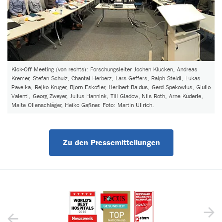
Kick-Off Meeting (von rechts): Forschungsleiter Jochen Klucken, Andreas
Kremer, Stefan Schulz, Chantal Herberz, Lars Geffers, Ralph Steidl, Lukas
Pavelka, Rejko Krüger, Björn Eskofier, Heribert Baldus, Gerd Spekowius, Giulio
Valenti, Georg Zweyer, Julius Hannink, Till Gladow, Nils Roth, Arne Küderle,
Malte Ollenschläger, Heiko Gaßner. Foto: Martin Ullrich.
Zu den Pressemitteilungen