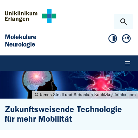
Zum Hauptinhalt springen
Skip to page footer
Molekulare
Neurologie
© James Steidl und Sebastian Kaulitzki / fotolia.com
Zukunftsweisende Technologie
für mehr Mobilität
Sie sind hier: