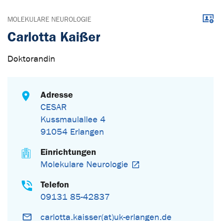
Down
MOLEKULARE NEUROLOGIE
Carlotta Kaißer
Doktorandin
Adresse
CESAR
Kussmaulallee 4
91054 Erlangen
Einrichtungen
Molekulare Neurologie
Telefon
09131 85-42837
carlotta.kaisser(at)uk-erlangen.de