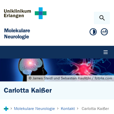
Zum Hauptinhalt springen
Skip to page footer
Molekulare
Neurologie
© James Steidl und Sebastian Kaulitzki / fotolia.com
Carlotta Kaißer
Sie sind hier:
Molekulare Neurologie
Kontakt
Carlotta Kaißer