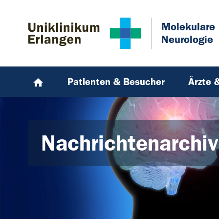
Zum Hauptinhalt springen
Skip to page footer
Molekulare
Neurologie
Patienten & Besucher
Ärzte 
Nachrichtenarchiv